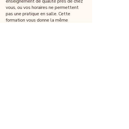
enseignement de qualité près de chez
vous, ou vos horaires ne permettent
pas une pratique en salle. Cette
formation vous donne la même
transmission, à votre rythme.
Vous voulez comprendre ce que vous
faites — pas seulement reproduire des
formes. Chaque module explique le
pourquoi opérationnel de ce qui est
transmis.
Aucune expérience n'est nécessaire
Cette formation est conçue pour être
accessible aux débutants complets
comme aux pratiquants expérimentés.
La progression est pensée pour que
chaque étape soit solide avant de
passer à la suivante.
Un espace de 2 × 2 mètres, une tenue